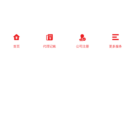
首页
代理记账
公司注册
更多服务
以上就是本站关于[新公司在成都注册后的税务处理：代理记账服务
的重要性]的详细介绍。 如果您还有什么疑问或需求，请【立即咨